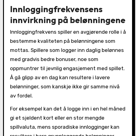
Innloggingfrekvensens
innvirkning på belønningene
Innloggingfrekvens spiller en avgjørende rolle i å
bestemme kvaliteten på belønningene som
mottas. Spillere som logger inn daglig belønnes
med gradvis bedre bonuser, noe som
oppmuntrer til jevnlig engasjement med spillet.
Å gå glipp av en dag kan resultere i lavere
belønninger, som kanskje ikke gir samme nivå
av fordel.
For eksempel kan det å logge inn i en hel måned
gi et sjeldent kort eller en stor mengde
spillvaluta, mens sporadiske innlogginger kan