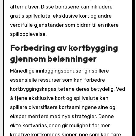
alternativer. Disse bonusene kan inkludere
gratis spillvaluta, eksklusive kort og andre
verdifulle gjenstander som bidrar til en rikere
spillopplevelse.
Forbedring av kortbygging
gjennom belønninger
Månedlige innloggingsbonuser gir spillere
essensielle ressurser som kan forbedre
kortbyggingskapasitetene deres betydelig. Ved
å tjene eksklusive kort og spillvaluta kan
spillere diversifisere kortsamlingene sine og
eksperimentere med nye strategier. Denne
økte kortvariasjonen gir mulighet for mer
kreative kortkomposisjoner, noe som kan føre