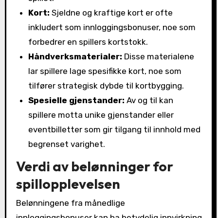
Kort:
Sjeldne og kraftige kort er ofte
inkludert som innloggingsbonuser, noe som
forbedrer en spillers kortstokk.
Håndverksmaterialer:
Disse materialene
lar spillere lage spesifikke kort, noe som
tilfører strategisk dybde til kortbygging.
Spesielle gjenstander:
Av og til kan
spillere motta unike gjenstander eller
eventbilletter som gir tilgang til innhold med
begrenset varighet.
Verdi av belønninger for
spillopplevelsen
Belønningene fra månedlige
innloggingsbonuser kan ha betydelig innvirkning