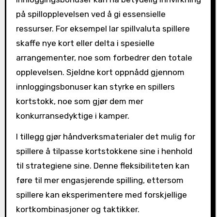
på spillopplevelsen ved å gi essensielle
ressurser. For eksempel lar spillvaluta spillere
skaffe nye kort eller delta i spesielle
arrangementer, noe som forbedrer den totale
opplevelsen. Sjeldne kort oppnådd gjennom
innloggingsbonuser kan styrke en spillers
kortstokk, noe som gjør dem mer
konkurransedyktige i kamper.
I tillegg gjør håndverksmaterialer det mulig for
spillere å tilpasse kortstokkene sine i henhold
til strategiene sine. Denne fleksibiliteten kan
føre til mer engasjerende spilling, ettersom
spillere kan eksperimentere med forskjellige
kortkombinasjoner og taktikker.