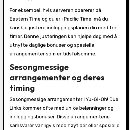
For eksempel, hvis serveren opererer på
Eastern Time og du er i Pacific Time, må du
kanskje justere innloggingsplanen din med tre
timer. Denne justeringen kan hjelpe deg med å
utnytte daglige bonuser og spesielle
arrangementer som er tidsfølsomme.
Sesongmessige
arrangementer og deres
timing
Sesongmessige arrangementer i Yu-Gi-Oh! Duel
Links kommer ofte med unike belønninger og
innloggingsbonuser. Disse arrangementene
samsvarer vanligvis med høytider eller spesielle