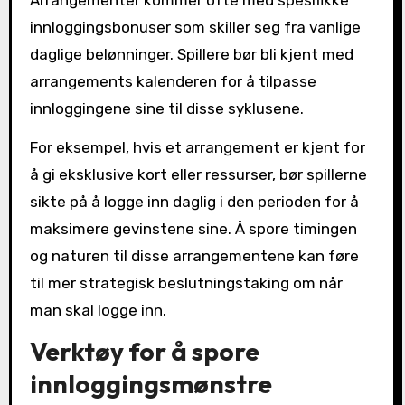
Arrangementer kommer ofte med spesifikke
innloggingsbonuser som skiller seg fra vanlige
daglige belønninger. Spillere bør bli kjent med
arrangements kalenderen for å tilpasse
innloggingene sine til disse syklusene.
For eksempel, hvis et arrangement er kjent for
å gi eksklusive kort eller ressurser, bør spillerne
sikte på å logge inn daglig i den perioden for å
maksimere gevinstene sine. Å spore timingen
og naturen til disse arrangementene kan føre
til mer strategisk beslutningstaking om når
man skal logge inn.
Verktøy for å spore
innloggingsmønstre