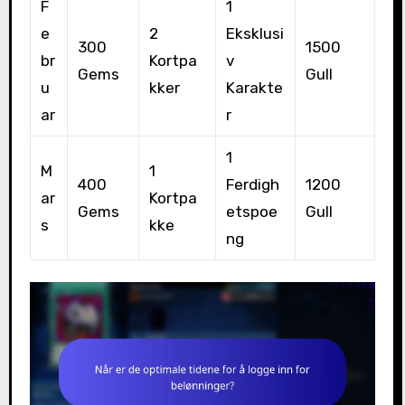
F
1
e
2
Eksklusi
300
1500
br
Kortpa
v
Gems
Gull
u
kker
Karakte
ar
r
1
M
1
400
Ferdigh
1200
ar
Kortpa
Gems
etspoe
Gull
s
kke
ng