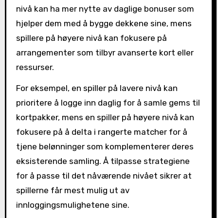
nivå kan ha mer nytte av daglige bonuser som
hjelper dem med å bygge dekkene sine, mens
spillere på høyere nivå kan fokusere på
arrangementer som tilbyr avanserte kort eller
ressurser.
For eksempel, en spiller på lavere nivå kan
prioritere å logge inn daglig for å samle gems til
kortpakker, mens en spiller på høyere nivå kan
fokusere på å delta i rangerte matcher for å
tjene belønninger som komplementerer deres
eksisterende samling. Å tilpasse strategiene
for å passe til det nåværende nivået sikrer at
spillerne får mest mulig ut av
innloggingsmulighetene sine.