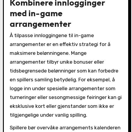
Kombinere innlogginger
med in-game
arrangementer
Å tilpasse innloggingene til in-game
arrangementer er en effektiv strategi for å
maksimere belønningene. Mange
arrangementer tilbyr unike bonuser eller
tidsbegrensede belønninger som kan forbedre
en spillers samling betydelig. For eksempel, å
logge inn under spesielle arrangementer som
turneringer eller sesongmessige feiringer kan gi
eksklusive kort eller gjenstander som ikke er
tilgjengelige under vanlig spilling.
Spillere bør overvåke arrangements kalenderen