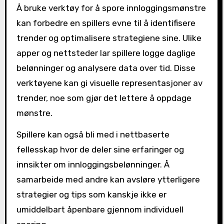
Å bruke verktøy for å spore innloggingsmønstre
kan forbedre en spillers evne til å identifisere
trender og optimalisere strategiene sine. Ulike
apper og nettsteder lar spillere logge daglige
belønninger og analysere data over tid. Disse
verktøyene kan gi visuelle representasjoner av
trender, noe som gjør det lettere å oppdage
mønstre.
Spillere kan også bli med i nettbaserte
fellesskap hvor de deler sine erfaringer og
innsikter om innloggingsbelønninger. Å
samarbeide med andre kan avsløre ytterligere
strategier og tips som kanskje ikke er
umiddelbart åpenbare gjennom individuell