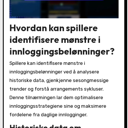
Hvordan kan spillere
identifisere mønstre i
innloggingsbelønninger?
Spillere kan identifisere mønstre i
innloggingsbelønninger ved å analysere
historiske data, gjenkjenne sesongmessige
trender og forstå arrangements sykluser.
Denne tilnærmingen lar dem optimalisere
innloggingsstrategiene sine og maksimere
fordelene fra daglige innlogginger.
Historiske data om