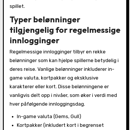
spillet.
Typer belønninger
tilgjengelig for regelmessige
innlogginger
Regelmessige innlogginger tilbyr en rekke
belønninger som kan hjelpe spillerne betydelig i
deres reise. Vanlige belønninger inkluderer in-
game valuta, kortpakker og eksklusive
karakterer eller kort. Disse belønningene er
vanligvis delt opp i nivåer, som øker i verdi med
hver påfølgende innloggingsdag.
In-game valuta (Gems, Gull)
Kortpakker (inkludert kort i begrenset