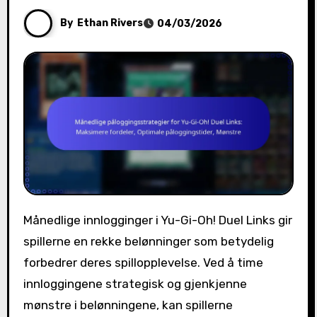
By
Ethan Rivers
04/03/2026
Månedlige innlogginger i Yu-Gi-Oh! Duel Links gir
spillerne en rekke belønninger som betydelig
forbedrer deres spillopplevelse. Ved å time
innloggingene strategisk og gjenkjenne
mønstre i belønningene, kan spillerne