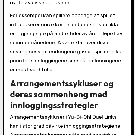
nytte av disse bonusene.
For eksempel kan spillere oppdage at spillet
introduserer unike kort eller bonuser som ikke
er tilgjengelige på andre tider av året i løpet av
sommermånedene. Å være klar over disse
sesongmessige endringene gjør at spillerne kan
prioritere innloggingene sine når belønningene
er mest verdifulle.
Arrangementssykluser og
deres sammenheng med
innloggingsstrategier
Arrangementssykluser i Yu-Gi-Oh! Duel Links
kan i stor grad påvirke innloggingsstrategiene.