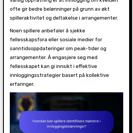
vanlig oppfatning er at innlogging om kvelden
ofte gir bedre belønninger på grunn av økt
spilleraktivitet og deltakelse i arrangementer.
Noen spillere anbefaler å sjekke
fellesskapsfora eller sosiale medier for
sanntidsoppdateringer om peak-tider og
arrangementer. Å engasjere seg med
fellesskapet kan gi innsikt i effektive
innloggingsstrategier basert på kollektive
erfaringer.