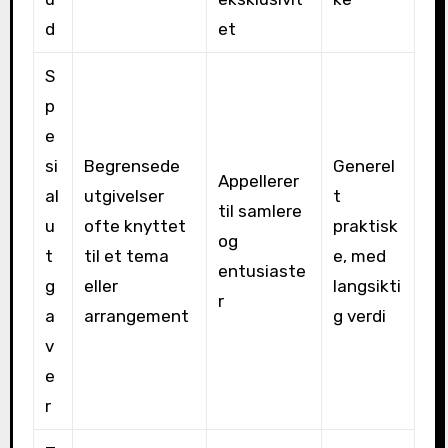
d
et
S
p
e
si
Begrensede
Generel
Appellerer
al
utgivelser
t
til samlere
u
ofte knyttet
praktisk
og
t
til et tema
e, med
entusiaste
g
eller
langsikti
r
a
arrangement
g verdi
v
e
r