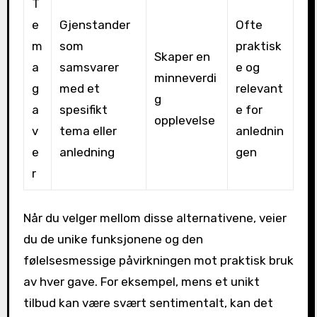
T
e
Gjenstander
Ofte
m
som
praktisk
Skaper en
a
samsvarer
e og
minneverdi
g
med et
relevant
g
a
spesifikt
e for
opplevelse
v
tema eller
anlednin
e
anledning
gen
r
Når du velger mellom disse alternativene, veier
du de unike funksjonene og den
følelsesmessige påvirkningen mot praktisk bruk
av hver gave. For eksempel, mens et unikt
tilbud kan være svært sentimentalt, kan det