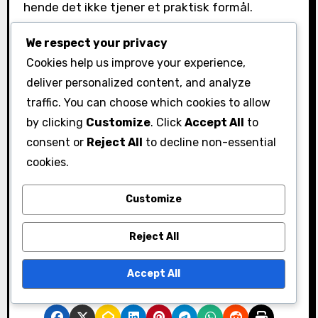
hende det ikke tjener et praktisk formål.
Omvendt gir temagaver ofte umiddelbar
We respect your privacy
relevans og brukervennlighet, noe som gjør dem
Cookies help us improve your experience,
til et trygt valg for mange anledninger.
deliver personalized content, and analyze
Relaterte artikler
traffic. You can choose which cookies to allow
by clicking
Customize
. Click
Accept All
to
Gems Rewards: Spesielle bonuser,
consent or
Reject All
to decline non-essential
Arrangement-spesifikke belønninger,
cookies.
Begrensede utgaver
Gems Strategier: Maksimere belønninger,
Customize
Effektiv bruk, Beste praksis
Reject All
Kampanje Gave Ressurser: Veiledninger,
Verktøy, Samfunnsbidrag
Accept All