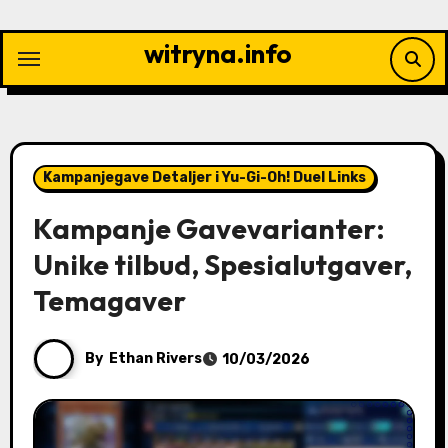
Skip
to
witryna.info
content
Kampanjegave Detaljer i Yu-Gi-Oh! Duel Links
Kampanje Gavevarianter:
Unike tilbud, Spesialutgaver,
Temagaver
By
Ethan Rivers
10/03/2026