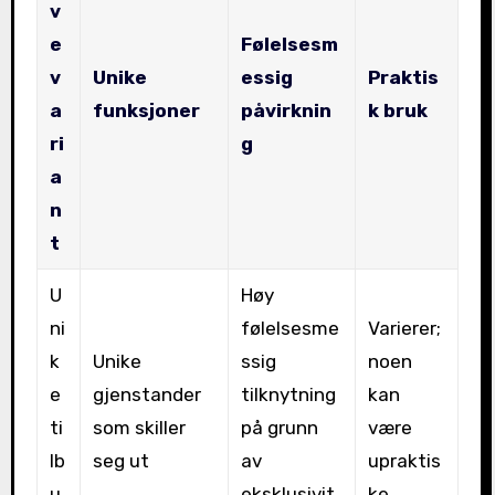
v
e
Følelsesm
v
Unike
essig
Praktis
a
funksjoner
påvirknin
k bruk
ri
g
a
n
t
U
Høy
ni
følelsesme
Varierer;
k
Unike
ssig
noen
e
gjenstander
tilknytning
kan
ti
som skiller
på grunn
være
lb
seg ut
av
upraktis
u
eksklusivit
ke