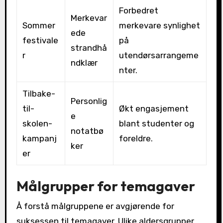
Forbedret
Merkevar
Sommer
merkevare synlighet
ede
festivale
på
strandhå
r
utendørsarrangeme
ndklær
nter.
Tilbake-
Personlig
til-
Økt engasjement
e
skolen-
blant studenter og
notatbø
kampanj
foreldre.
ker
er
Målgrupper for temagaver
Å forstå målgruppene er avgjørende for
suksessen til temagaver. Ulike aldersgrupper,