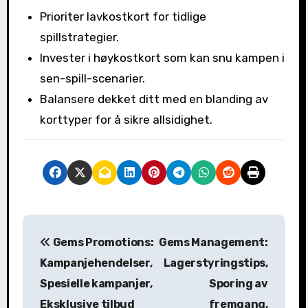
Prioriter lavkostkort for tidlige
spillstrategier.
Invester i høykostkort som kan snu kampen i
sen-spill-scenarier.
Balansere dekket ditt med en blanding av
korttyper for å sikre allsidighet.
P
Gems Promotions:
Gems Management:
o
Kampanjehendelser,
Lagerstyringstips,
s
Spesielle kampanjer,
Sporing av
Eksklusive tilbud
fremgang,