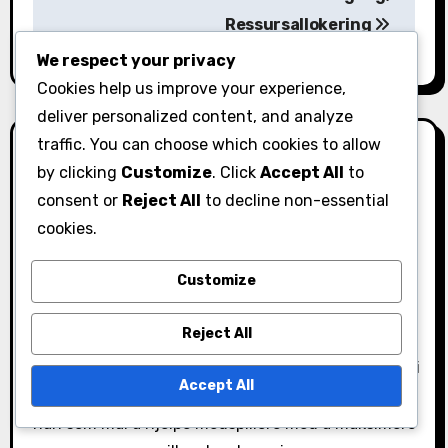
t
Ressursallokering
n
We respect your privacy
a
Cookies help us improve your experience,
deliver personalized content, and analyze
v
traffic. You can choose which cookies to allow
i
by clicking
Customize
. Click
Accept All
to
g
consent or
Reject All
to decline non-essential
cookies.
a
By
Ethan Rivers
Customize
t
En lidenskapelig gamer og Yu-Gi-Oh! entusiast,
Ethan Rivers dykker dypt inn i verden av Duel Links,
i
Reject All
og deler innsikt om edelstener, kampanjegaver og
o
eventbelønninger. Med en forkjærlighet for strategi
Accept All
og en kjærlighet for fellesskapsengasjement, har
n
han som mål å hjelpe medspillere med å maksimere