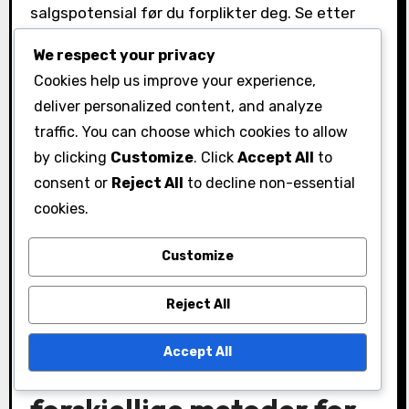
salgspotensial før du forplikter deg. Se etter
plattformer som tilbyr robust kundestøtte og
We respect your privacy
sikkerhetstiltak for å beskytte transaksjoner
Cookies help us improve your experience,
og brukerdata.
deliver personalized content, and analyze
traffic. You can choose which cookies to allow
by clicking
Customize
. Click
Accept All
to
consent or
Reject All
to decline non-essential
cookies.
Customize
Reject All
Hva er fordelene og
Accept All
ulempene med
forskjellige metoder for