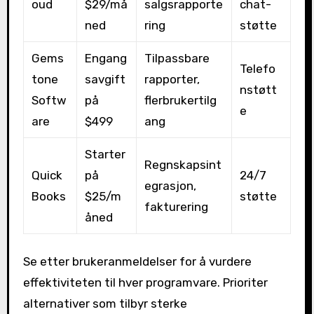
oud
$29/må
salgsrapporte
chat-
ned
ring
støtte
Gems
Engang
Tilpassbare
Telefo
tone
savgift
rapporter,
nstøtt
Softw
på
flerbrukertilg
e
are
$499
ang
Starter
Regnskapsint
Quick
på
24/7
egrasjon,
Books
$25/m
støtte
fakturering
åned
Se etter brukeranmeldelser for å vurdere
effektiviteten til hver programvare. Prioriter
alternativer som tilbyr sterke