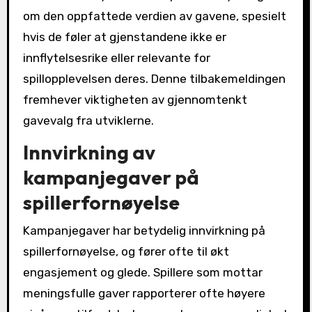
om den oppfattede verdien av gavene, spesielt
hvis de føler at gjenstandene ikke er
innflytelsesrike eller relevante for
spillopplevelsen deres. Denne tilbakemeldingen
fremhever viktigheten av gjennomtenkt
gavevalg fra utviklerne.
Innvirkning av
kampanjegaver på
spillerfornøyelse
Kampanjegaver har betydelig innvirkning på
spillerfornøyelse, og fører ofte til økt
engasjement og glede. Spillere som mottar
meningsfulle gaver rapporterer ofte høyere