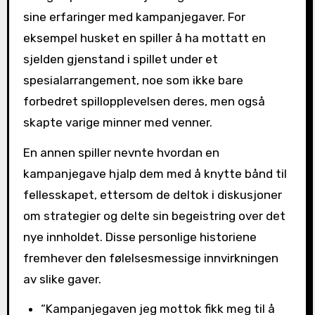
sine erfaringer med kampanjegaver. For
eksempel husket en spiller å ha mottatt en
sjelden gjenstand i spillet under et
spesialarrangement, noe som ikke bare
forbedret spillopplevelsen deres, men også
skapte varige minner med venner.
En annen spiller nevnte hvordan en
kampanjegave hjalp dem med å knytte bånd til
fellesskapet, ettersom de deltok i diskusjoner
om strategier og delte sin begeistring over det
nye innholdet. Disse personlige historiene
fremhever den følelsesmessige innvirkningen
av slike gaver.
“Kampanjegaven jeg mottok fikk meg til å