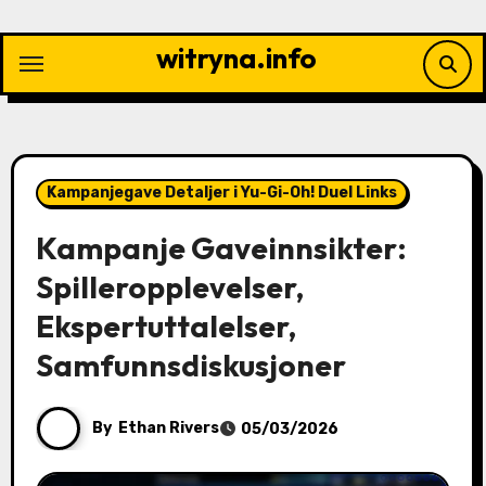
Skip
to
witryna.info
content
Kampanjegave Detaljer i Yu-Gi-Oh! Duel Links
Kampanje Gaveinnsikter:
Spilleropplevelser,
Ekspertuttalelser,
Samfunnsdiskusjoner
By
Ethan Rivers
05/03/2026