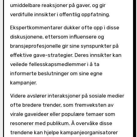
umiddelbare reaksjoner på gaver, og gir
verdifulle innsikter i offentlig oppfatning.
Ekspertkommentarer dukker ofte opp i disse
diskusjonene, ettersom influensere og
bransjeprofesjonelle gir sine synspunkter på
effektive gave-strategier. Deres innsikter kan
veilede fellesskapsmedlemmer i å ta
informerte beslutninger om sine egne
kampanjer.
Videre avslører interaksjoner på sosiale medier
ofte bredere trender, som fremveksten av
virale gaveideer eller populære temaer som
resonerer med publikum. Å overvåke disse
trendene kan hjelpe kampanjeorganisatorer