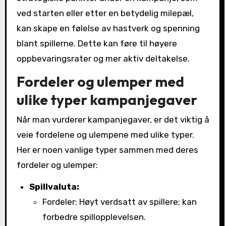
ved starten eller etter en betydelig milepæl,
kan skape en følelse av hastverk og spenning
blant spillerne. Dette kan føre til høyere
oppbevaringsrater og mer aktiv deltakelse.
Fordeler og ulemper med
ulike typer kampanjegaver
Når man vurderer kampanjegaver, er det viktig å
veie fordelene og ulempene med ulike typer.
Her er noen vanlige typer sammen med deres
fordeler og ulemper:
Spillvaluta:
Fordeler: Høyt verdsatt av spillere; kan
forbedre spillopplevelsen.