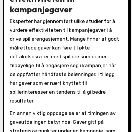
kampanjegaver
Eksperter har gjennomført ulike studier for å
vurdere effektiviteten til kampanjegaver i å
drive spillerengasjement. Mange finner at godt
målrettede gaver kan føre til økte
deltakelsesrater, med spillere som er mer
tilbøyelige til å engasjere seg i kampanjer når
de oppfatter håndfaste belønninger. I tillegg
har gaver som er nært knyttet til
spillerinteresser en tendens til å gi bedre
resultater.
En annen viktig oppdagelse er at timingen av
gaveutdelingen betyr noe. Gaver gitt på
strategiske punkter under en kampanje, som