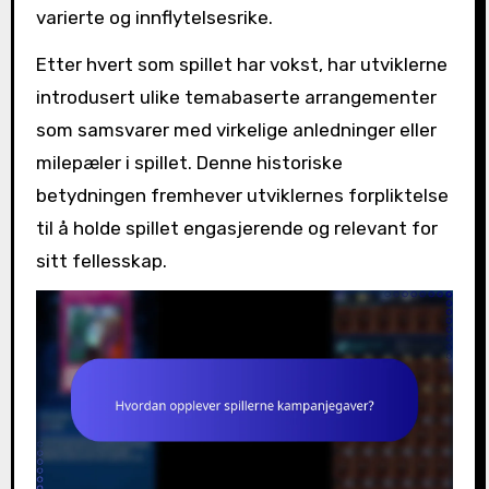
varierte og innflytelsesrike.
Etter hvert som spillet har vokst, har utviklerne
introdusert ulike temabaserte arrangementer
som samsvarer med virkelige anledninger eller
milepæler i spillet. Denne historiske
betydningen fremhever utviklernes forpliktelse
til å holde spillet engasjerende og relevant for
sitt fellesskap.