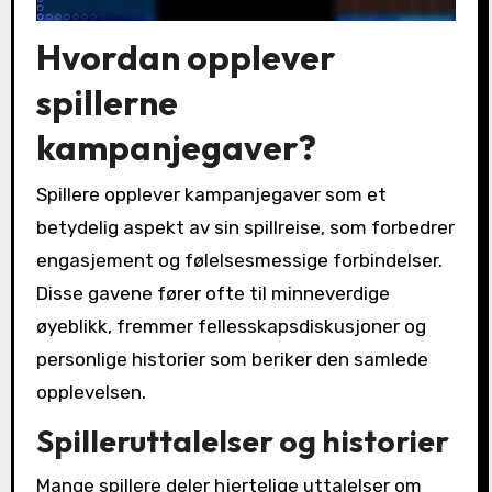
Hvordan opplever
spillerne
kampanjegaver?
Spillere opplever kampanjegaver som et
betydelig aspekt av sin spillreise, som forbedrer
engasjement og følelsesmessige forbindelser.
Disse gavene fører ofte til minneverdige
øyeblikk, fremmer fellesskapsdiskusjoner og
personlige historier som beriker den samlede
opplevelsen.
Spilleruttalelser og historier
Mange spillere deler hjertelige uttalelser om