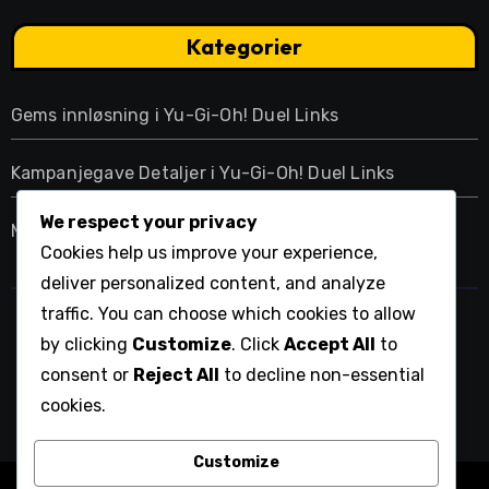
Kategorier
Gems innløsning i Yu-Gi-Oh! Duel Links
Kampanjegave Detaljer i Yu-Gi-Oh! Duel Links
We respect your privacy
Månedlige påloggingsbonuser i Yu-Gi-Oh! Duel Links
Cookies help us improve your experience,
deliver personalized content, and analyze
traffic. You can choose which cookies to allow
witryna.info
by clicking
Customize
. Click
Accept All
to
consent or
Reject All
to decline non-essential
cookies.
Customize