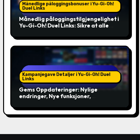
Månedlige påloggingsbonuser i Yu-Gi-Oh!
Duel Links
Månedlig påloggingstilgjengelighet i
Yu-Gi-Oh! Duel Links: Sikre at alle
spillere kan delta, Inkludering
Kampanjegave Detaljer i Yu-Gi-Oh! Duel
Links
Gems Oppdateringer: Nylige
endringer, Nye funksjoner,
Kommende arrangementer