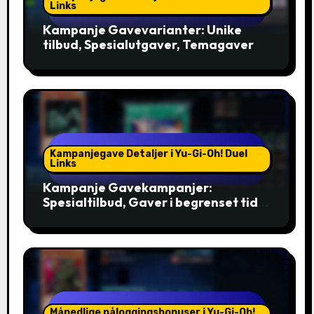
Links
Kampanje Gavevarianter: Unike
tilbud, Spesialutgaver, Temagaver
Kampanjegave Detaljer i Yu-Gi-Oh! Duel
Links
Kampanje Gavekampanjer:
Spesialtilbud, Gaver i begrenset tid,
Eksklusive bonuser
Månedlige påloggingsbonuser i Yu-Gi-Oh!