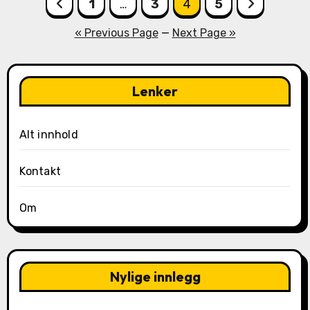
Posts
1
…
3
4
5
pagination
« Previous Page
—
Next Page »
Lenker
Alt innhold
Kontakt
Om
Nylige innlegg