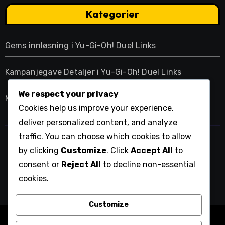
Kategorier
Gems innløsning i Yu-Gi-Oh! Duel Links
Kampanjegave Detaljer i Yu-Gi-Oh! Duel Links
We respect your privacy
Månedlige påloggingsbonuser i Yu-Gi-Oh! Duel Links
Cookies help us improve your experience,
deliver personalized content, and analyze
traffic. You can choose which cookies to allow
witryna.info
by clicking
Customize
. Click
Accept All
to
consent or
Reject All
to decline non-essential
cookies.
Customize
Copyright © All rights reserved
|
Blogarise
by