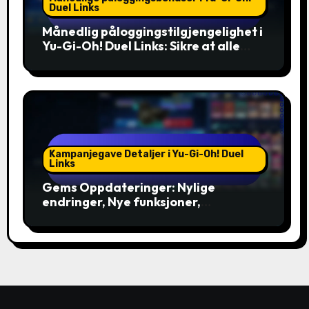
Duel Links
Månedlig påloggingstilgjengelighet i
Yu-Gi-Oh! Duel Links: Sikre at alle
spillere kan delta, Inkludering
Kampanjegave Detaljer i Yu-Gi-Oh! Duel
Links
Gems Oppdateringer: Nylige
endringer, Nye funksjoner,
Kommende arrangementer